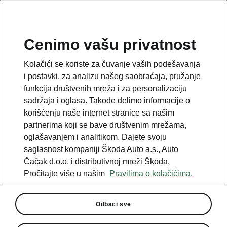
SR
Cenimo vašu privatnost
Kolačići se koriste za čuvanje vaših podešavanja
i postavki, za analizu našeg saobraćaja, pružanje
funkcija društvenih mreža i za personalizaciju
sadržaja i oglasa. Takođe delimo informacije o
korišćenju naše internet stranice sa našim
partnerima koji se bave društvenim mrežama,
oglašavanjem i analitikom. Dajete svoju
saglasnost kompaniji Škoda Auto a.s., Auto
Čačak d.o.o. i distributivnoj mreži Škoda.
Pročitajte više u našim
Pravilima o kolačićima.
Svetska premijera novog
električnog modela Škoda
Odbaci sve
Peaq