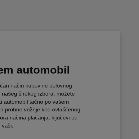
em automobil
ičan način kupovine polovnog
z našeg širokog izbora, možete
ti automobil tačno po vašem
n probne vožnje kod ovlašćenog
ora načina plaćanja, ključevi od
 vaši.