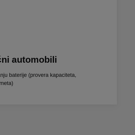
čni automobili
anju baterije (provera kapaciteta,
ometa)