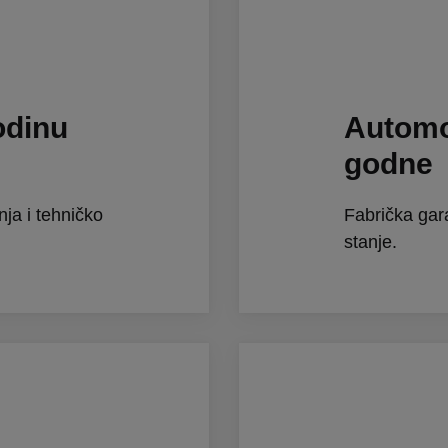
odinu
Automob
godne
nja i tehničko
Fabrička garan
stanje.