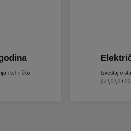
 godina
Elektri
nja i tehničko
Izveštaj o st
punjenja i d