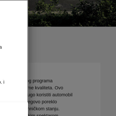
a
li u okviru ovog programa
. i
troge kriterijume kvaliteta. Ovo
će korisnici dugo koristiti automobil
ome da li je njegovo poreklo
i je u lošem tehničkom stanju.
e nude sa širokim spektarom