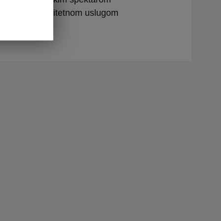
a kupce i kvalitetnom uslugom
.