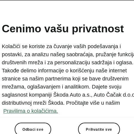
Cenimo vašu privatnost
Kolačići se koriste za čuvanje vaših podešavanja i
postavki, za analizu našeg saobraćaja, pružanje funkcij
Šta je Škoda Plus?
društvenih mreža i za personalizaciju sadržaja i oglasa.
Takođe delimo informacije o korišćenju naše internet
stranice sa našim partnerima koji se bave društvenim
mrežama, oglašavanjem i analitikom. Dajete svoju
Svi automobi
saglasnost kompaniji Škoda Auto a.s., Auto Čačak d.o.o
ispunjavaju s
distributivnoj mreži Škoda. Pročitajte više u našim
garantuje da 
Pravilima o kolačićima.
bez brige o t
nepoznato il
Odbaci sve
Prihvatite sve
Automobili s