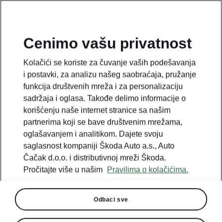
SR
Cenimo vašu privatnost
Kolačići se koriste za čuvanje vaših podešavanja
i postavki, za analizu našeg saobraćaja, pružanje
funkcija društvenih mreža i za personalizaciju
sadržaja i oglasa. Takođe delimo informacije o
korišćenju naše internet stranice sa našim
partnerima koji se bave društvenim mrežama,
oglašavanjem i analitikom. Dajete svoju
saglasnost kompaniji Škoda Auto a.s., Auto
Čačak d.o.o. i distributivnoj mreži Škoda.
Pročitajte više u našim
Pravilima o kolačićima.
Odbaci sve