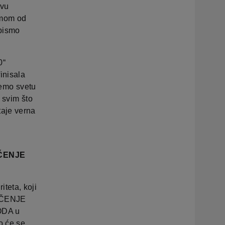
ivu
imom od
bismo
0“
inisala
ćemo svetu
 svim što
taje verna
AČENJE
teta, koji
LAČENJE
KODA u
o će se