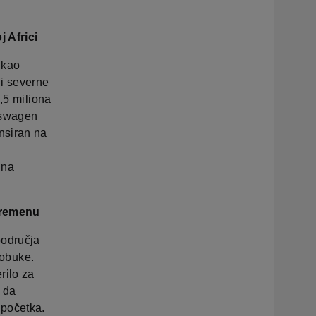
 Africi
 kao
 i severne
,5 miliona
kswagen
nsiran na
 na
vremenu
područja
 obuke.
rilo za
i da
početka.