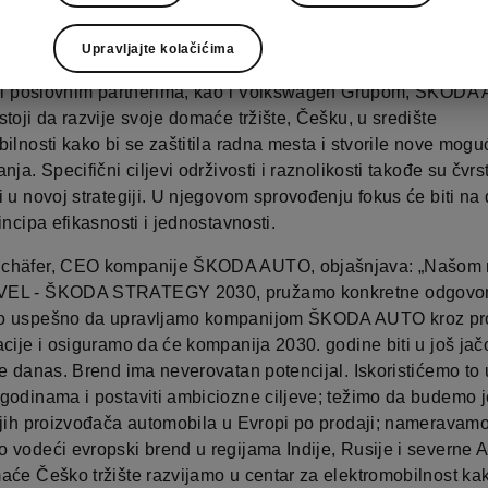
č automobila želi da postane jedan od pet najprodavanijih a
u Evropi do 2030. godine, a kompanija planira da postane v
Upravljajte kolačićima
rend u regijama kao što su Indija, Rusija i severna Afrika. U 
m i poslovnim partnerima, kao i Volkswagen Grupom, ŠKOD
toji da razvije svoje domaće tržište, Češku, u središte
ilnosti kako bi se zaštitila radna mesta i stvorile nove mogu
nja. Specifični ciljevi održivosti i raznolikosti takođe su čvrs
 u novoj strategiji. U njegovom sprovođenju fokus će biti na
incipa efikasnosti i jednostavnosti.
chäfer, CEO kompanije ŠKODA AUTO, objašnjava: „Našom
EL - ŠKODA STRATEGY 2030, pružamo konkretne odgovor
o uspešno da upravljamo kompanijom ŠKODA AUTO kroz pr
cije i osiguramo da će kompanija 2030. godine biti u još jačo
e danas. Brend ima neverovatan potencijal. Iskoristićemo to 
godinama i postaviti ambiciozne ciljeve; težimo da budemo 
ljih proizvođača automobila u Evropi po prodaji; nameravam
vodeći evropski brend u regijama Indije, Rusije i severne Af
aće Češko tržište razvijamo u centar za elektromobilnost ka