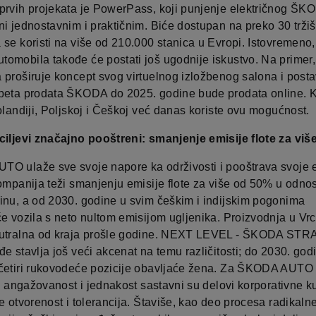
prvih projekata je PowerPass, koji punjenje električnog ŠK
i jednostavnim i praktičnim. Biće dostupan na preko 30 tržiš
 se koristi na više od 210.000 stanica u Evropi. Istovremeno
omobila takođe će postati još ugodnije iskustvo. Na primer,
proširuje koncept svog virtuelnog izložbenog salona i postav
peta prodata ŠKODA do 2025. godine bude prodata online. K
olandiji, Poljskoj i Češkoj već danas koriste ovu mogućnost.
ciljevi značajno pooštreni: smanjenje emisije flote za vi
O ulaže sve svoje napore ka održivosti i pooštrava svoje 
Kompanija teži smanjenju emisije flote za više od 50% u odno
inu, a od 2030. godine u svim češkim i indijskim pogonima
će vozila s neto nultom emisijom ugljenika. Proizvodnja u Vrc
eutralna od kraja prošle godine. NEXT LEVEL - ŠKODA ST
e stavlja još veći akcenat na temu različitosti; do 2030. god
četiri rukovodeće pozicije obavljaće žena. Za ŠKODA AUTO
t, angažovanost i jednakost sastavni su delovi korporativne ku
e otvorenost i tolerancija. Štaviše, kao deo procesa radikaln