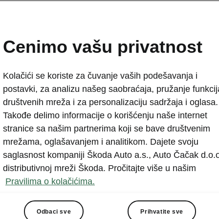
ŠKODA AUTO predstavlja
korporativnu strategiju
Cenimo vašu privatnost
2021-06-28T16:15:39.438+00:00
Kolačići se koriste za čuvanje vaših podešavanja i
„NEXT LEVEL - ŠKODA STRATEGY 2030“ osigurava us
postavki, za analizu našeg saobraćaja, pružanje funkcij
transformacije. ŠKODA AUTO želi da postane jedan od 
društvenih mreža i za personalizaciju sadržaja i oglasa.
brendova u Evropi. Više e-mobilnosti, još najmanje tri 
Takođe delimo informacije o korišćenju naše internet
stranice sa našim partnerima koji se bave društvenim
mrežama, oglašavanjem i analitikom. Dajete svoju
saglasnost kompaniji Škoda Auto a.s., Auto Čačak d.o.o
distributivnoj mreži Škoda. Pročitajte više u našim
Pravilima o kolačićima.
O će se uspešno usmeravati kroz sledeću deceniju sa sv
EXT LEVEL - ŠKODA STRATEGY 2030“, koja postavlja amb
Odbaci sve
Prihvatite sve
 području internacionalizacije, elektrifikacije i digitalizacije. 