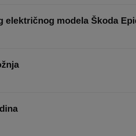
g električnog modela Škoda Epi
ožnja
dina