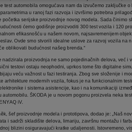
je test automobila omogućava nam da izvučemo zaključke o 
 parametrima u ranoj fazi razvoja i izvršimo potrebna prilago
 početka serijske proizvodnje novog modela. Sada činimo s
udućnosti ćemo godišnje proizvoditi 300 test vozila i 120 pr
alnom efikasnošću u našem novom, najsavremenijem objek
eslav. Ovde smo stvorili idealne uslove za razvoj vozila na 
 će oblikovati budućnost našeg brenda.“
e nadzirala proizvodnja ne samo pojedinačnih delova, već i v
asični testovi ostaju neophodni, uprkos tome što digitalne simu
ijaju veću važnost u fazi testiranja. Zbog sve složenije i mo
e arhitekture modernih vozila, fokus je na funkcionalnim tes
 elektronike i sistema asistencije, kao i na komunikaciji izme
u automobilu. ŠKODA je u novom pogonu proizvela neka test
i ENYAQ iV.
ěk, šef proizvodnje modela i prototipova, dodao je: „Naš no
rata i sadrži skladište delova, limariju, završnu montažu i farb
noj blizini osiguravajući kratke udaljenosti. Istovremeno, vi