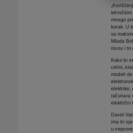
„Korišćen
tehničkim
mnogo pre
korak. U b
sa maksim
Mlada Bol
nivou i to
Kako bi s
celini, kl
modeli dob
elektronsk
elektrike,
računara 
električn
David Van
ima tri sp
u neposred