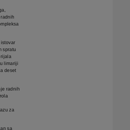
ga,
 radnih
kompleksa
 istovar
m spratu
rijala
 limariji
na deset
nje radnih
rola
tazu za
dan sa