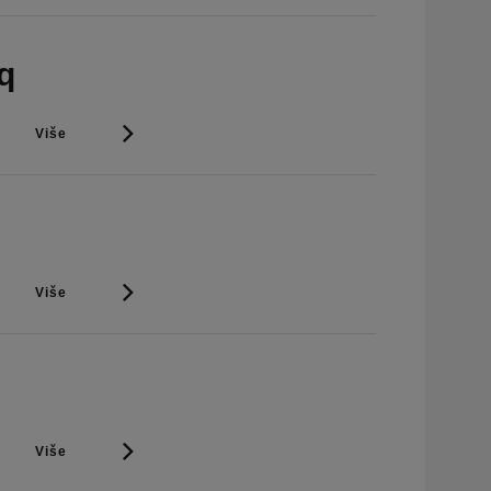
q
Više
Više
Više