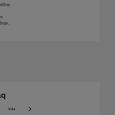
bližno
im
šnje.
aq
Više