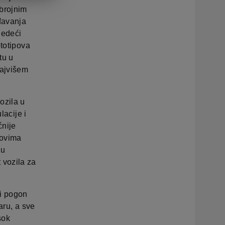
brojnim
đavanja
ledeći
ototipova
tu u
najvišem
ozila u
lacije i
ćnije
tovima
đu
 vozila za
vi pogon
aru, a sve
sok