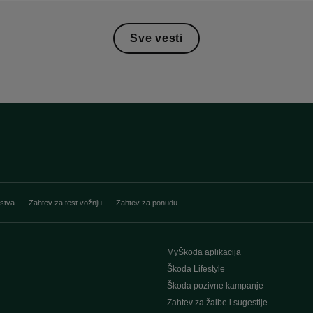
Sve vesti
stva
Zahtev za test vožnju
Zahtev za ponudu
MyŠkoda aplikacija
Škoda Lifestyle
Škoda pozivne kampanje
Zahtev za žalbe i sugestije