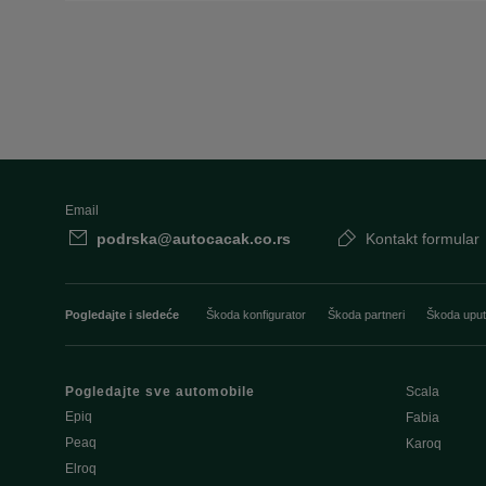
Email
podrska@autocacak.co.rs
Kontakt formular
Pogledajte i sledeće
Škoda konfigurator
Škoda partneri
Škoda uput
Pogledajte sve automobile
Scala
Epiq
Fabia
Peaq
Karoq
Elroq