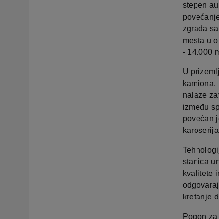
stepen au
povećanje 
zgrada sad
mesta u o
- 14.000 m
U prizemlj
kamiona. 
nalaze zav
između sp
povećan j
karoserij
Tehnologi
stanica un
kvalitete 
odgovaraj
kretanje 
Pogon za 