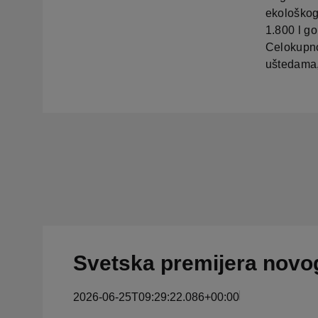
ekološkog
1.800 l g
Celokupno 
uštedama,
Svetska premijera novo
2026-06-25T09:29:22.086+00:00