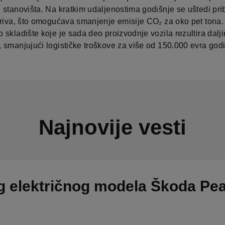
 stanovišta. Na kratkim udaljenostima godišnje se uštedi pri
oriva, što omogućava smanjenje emisije CO₂ za oko pet tona.
skladište koje je sada deo proizvodnje vozila rezultira dalj
 smanjujući logističke troškove za više od 150.000 evra godi
Najnovije vesti
g električnog modela Škoda Pe