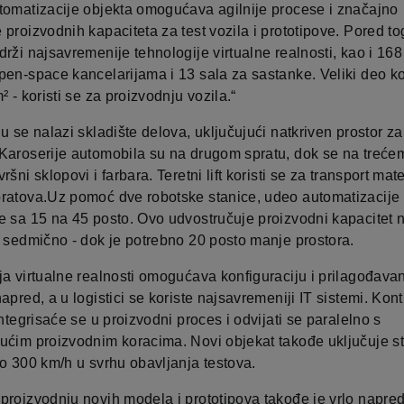
tomatizacije objekta omogućava agilnije procese i značajno
proizvodnih kapaciteta za test vozila i prototipove. Pored to
rži najsavremenije tehnologije virtualne realnosti, kao i 168
pen-space kancelarijama i 13 sala za sastanke. Veliki deo 
² - koristi se za proizvodnju vozila.“
u se nalazi skladište delova, uključujući natkriven prostor za
Karoserije automobila su na drugom spratu, dok se na treće
ršni sklopovi i farbara. Teretni lift koristi se za transport mate
ratova.Uz pomoć dve robotske stanice, udeo automatizacije u
e sa 15 na 45 posto. Ovo udvostručuje proizvodni kapacitet 
a sedmično - dok je potrebno 20 posto manje prostora.
ja virtualne realnosti omogućava konfiguraciju i prilagođava
apred, a u logistici se koriste najsavremeniji IT sistemi. Kont
integrisaće se u proizvodni proces i odvijati se paralelno s
ućim proizvodnim koracima. Novi objekat takođe uključuje s
do 300 km/h u svrhu obavljanja testova.
proizvodnju novih modela i prototipova takođe je vrlo napre