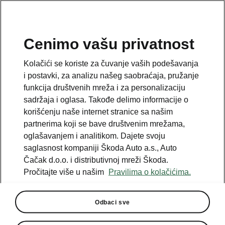
SR
Cenimo vašu privatnost
Kolačići se koriste za čuvanje vaših podešavanja
i postavki, za analizu našeg saobraćaja, pružanje
funkcija društvenih mreža i za personalizaciju
sadržaja i oglasa. Takođe delimo informacije o
korišćenju naše internet stranice sa našim
partnerima koji se bave društvenim mrežama,
oglašavanjem i analitikom. Dajete svoju
saglasnost kompaniji Škoda Auto a.s., Auto
Čačak d.o.o. i distributivnoj mreži Škoda.
Pročitajte više u našim
Pravilima o kolačićima.
Upoznajte novu generaciju
modela Kodiaq
Odbaci sve
2023-07-12T07:39:20.227+00:00