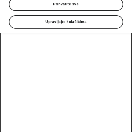
Prihvatite sve
Upravljajte kolačićima
Škoda Superb asistenti bezbednosti
Front Assist sa sistemom za
izbegavanje sudara
Front Assist je sigurnosni sistem za upozorenje
na sudar. Suočen sa neizbežnim sudarom, on