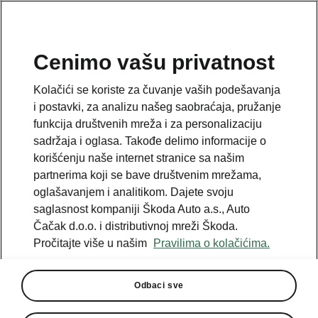
SR
Cenimo vašu privatnost
This page is a supplementary page of the opening page.
Kolačići se koriste za čuvanje vaših podešavanja
Click the button to get back.
i postavki, za analizu našeg saobraćaja, pružanje
funkcija društvenih mreža i za personalizaciju
sadržaja i oglasa. Takođe delimo informacije o
Get back to the opening page.
korišćenju naše internet stranice sa našim
partnerima koji se bave društvenim mrežama,
oglašavanjem i analitikom. Dajete svoju
saglasnost kompaniji Škoda Auto a.s., Auto
Čačak d.o.o. i distributivnoj mreži Škoda.
Pročitajte više u našim
Pravilima o kolačićima.
Odbaci sve