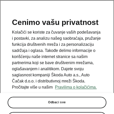
SR
Cenimo vašu privatnost
This page is a supplementary page of the opening page.
Kolačići se koriste za čuvanje vaših podešavanja
Click the button to get back.
i postavki, za analizu našeg saobraćaja, pružanje
funkcija društvenih mreža i za personalizaciju
sadržaja i oglasa. Takođe delimo informacije o
Get back to the opening page.
korišćenju naše internet stranice sa našim
partnerima koji se bave društvenim mrežama,
oglašavanjem i analitikom. Dajete svoju
saglasnost kompaniji Škoda Auto a.s., Auto
Čačak d.o.o. i distributivnoj mreži Škoda.
Pročitajte više u našim
Pravilima o kolačićima.
Odbaci sve
Klimatizacija