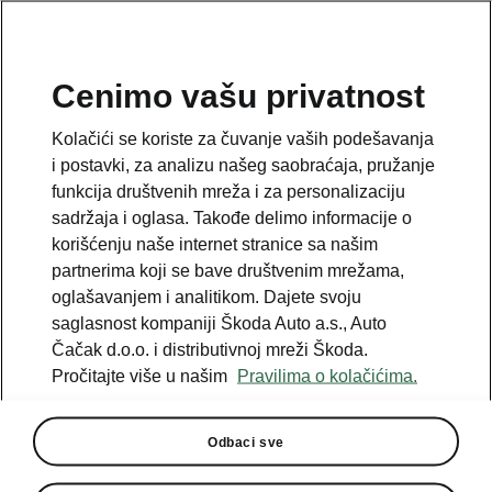
SR
Cenimo vašu privatnost
This page is a supplementary page of the opening page.
Kolačići se koriste za čuvanje vaših podešavanja
Click the button to get back.
i postavki, za analizu našeg saobraćaja, pružanje
funkcija društvenih mreža i za personalizaciju
sadržaja i oglasa. Takođe delimo informacije o
Get back to the opening page.
korišćenju naše internet stranice sa našim
partnerima koji se bave društvenim mrežama,
oglašavanjem i analitikom. Dajete svoju
saglasnost kompaniji Škoda Auto a.s., Auto
Čačak d.o.o. i distributivnoj mreži Škoda.
Najbolja vrednost za novac
Pročitajte više u našim
Pravilima o kolačićima.
Kodiaq cenovnik
Svi motori
Odbaci sve