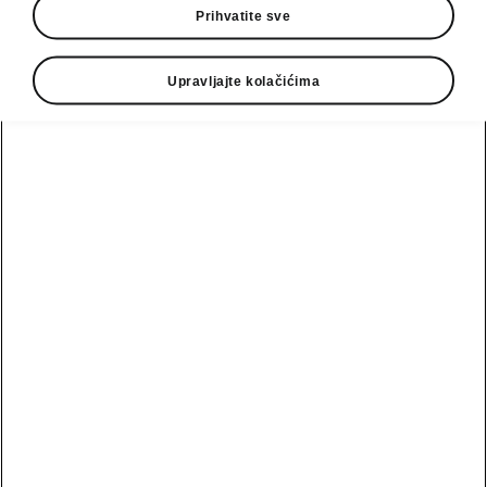
7-speed automat. 110 kW
Prihvatite sve
1
Selection
41 000,00 EUR
Upravljajte kolačićima
1
Sportline
46 000,00 EUR
7-speed automat. 4x4 142 kW
1
Selection
47 200,00 EUR
1
Sportline
52 300,00 EUR
7-speed automat. 4x4 150 kW