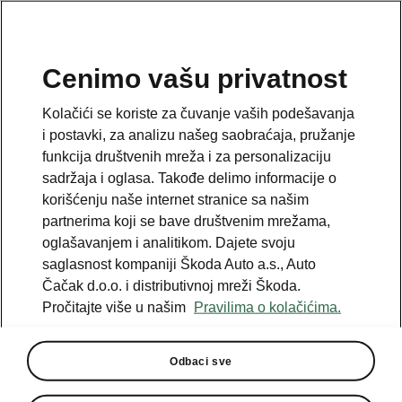
SR
Cenimo vašu privatnost
This page is a supplementary page of the opening page.
Kolačići se koriste za čuvanje vaših podešavanja
Click the button to get back.
i postavki, za analizu našeg saobraćaja, pružanje
funkcija društvenih mreža i za personalizaciju
sadržaja i oglasa. Takođe delimo informacije o
Get back to the opening page.
korišćenju naše internet stranice sa našim
partnerima koji se bave društvenim mrežama,
oglašavanjem i analitikom. Dajete svoju
saglasnost kompaniji Škoda Auto a.s., Auto
Čačak d.o.o. i distributivnoj mreži Škoda.
Pročitajte više u našim
Pravilima o kolačićima.
Odbaci sve
Winter Plus