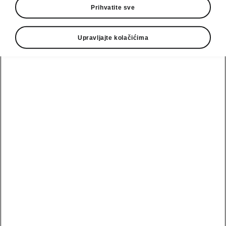
Prihvatite sve
• Grejanje prednjih sedišta
• Grejanje volana
Upravljajte kolačićima
• Grejanje vetrobrana
Email
podrska@autocacak.co.rs
Kontakt formular