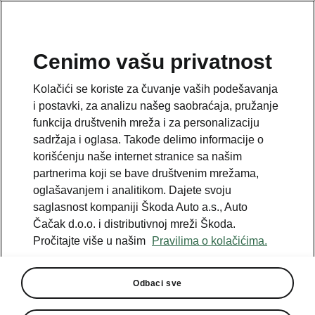
SR
Cenimo vašu privatnost
This page is a supplementary page of the opening page.
Kolačići se koriste za čuvanje vaših podešavanja
Click the button to get back.
i postavki, za analizu našeg saobraćaja, pružanje
funkcija društvenih mreža i za personalizaciju
sadržaja i oglasa. Takođe delimo informacije o
Get back to the opening page.
korišćenju naše internet stranice sa našim
partnerima koji se bave društvenim mrežama,
oglašavanjem i analitikom. Dajete svoju
saglasnost kompaniji Škoda Auto a.s., Auto
Čačak d.o.o. i distributivnoj mreži Škoda.
Pročitajte više u našim
Pravilima o kolačićima.
Odbaci sve
Assisted Drive Premium