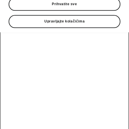
Prihvatite sve
• Pregradna mreža
• Varijabilni prtljažnik sa organizero
• Mreže za prtljažnik
Upravljajte kolačićima
• Elementi za fiksiranje tereta
• Prostor za odlaganje ispod suvozačevog
sedišta
Email
podrska@autocacak.co.rs
Kontakt formular