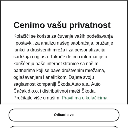
SR
Cenimo vašu privatnost
This page is a supplementary page of the opening page.
Kolačići se koriste za čuvanje vaših podešavanja
Click the button to get back.
i postavki, za analizu našeg saobraćaja, pružanje
funkcija društvenih mreža i za personalizaciju
sadržaja i oglasa. Takođe delimo informacije o
Get back to the opening page.
korišćenju naše internet stranice sa našim
partnerima koji se bave društvenim mrežama,
oglašavanjem i analitikom. Dajete svoju
saglasnost kompaniji Škoda Auto a.s., Auto
Čačak d.o.o. i distributivnoj mreži Škoda.
Pročitajte više u našim
Pravilima o kolačićima.
Odbaci sve
Simply Clever Premium