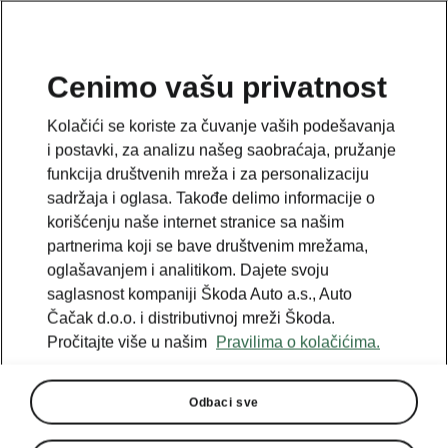
SR
Cenimo vašu privatnost
This page is a supplementary page of the opening page.
Kolačići se koriste za čuvanje vaših podešavanja
Click the button to get back.
i postavki, za analizu našeg saobraćaja, pružanje
funkcija društvenih mreža i za personalizaciju
sadržaja i oglasa. Takođe delimo informacije o
Get back to the opening page.
korišćenju naše internet stranice sa našim
partnerima koji se bave društvenim mrežama,
oglašavanjem i analitikom. Dajete svoju
saglasnost kompaniji Škoda Auto a.s., Auto
Čačak d.o.o. i distributivnoj mreži Škoda.
Pročitajte više u našim
Pravilima o kolačićima.
Odbaci sve