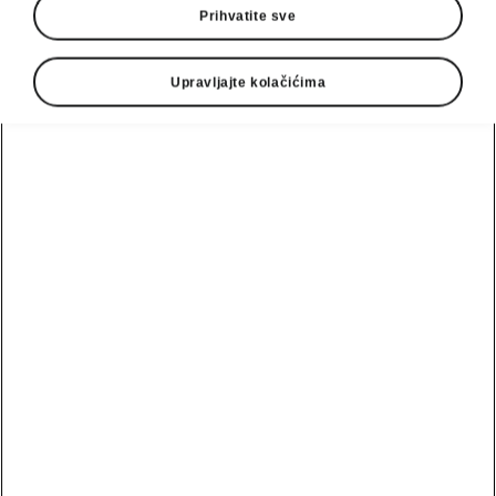
Prihvatite sve
Upravljajte kolačićima
Škoda Octavia Combi tehnologija
Hibridna tehnologija za
manju potrošnju
Octavia ima mild-hybrid tehnologiju, koja
poboljšava efikasnost i smanjuje emisiju CO2.