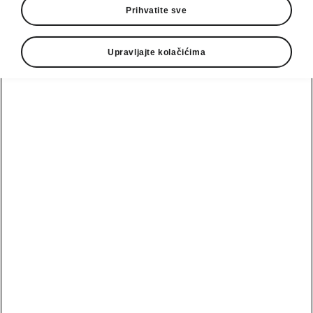
Prihvatite sve
Upravljajte kolačićima
Nova Octavia Combi lako parkiranje
Inteligentni asistent za
parkiranje
Inteligentna pomoć pri parkiranju pomaže
vozaču da parkira vozilo u nizu paralelno