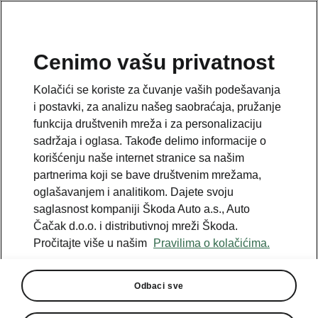
SR
Cenimo vašu privatnost
This page is a supplementary page of the opening page.
Kolačići se koriste za čuvanje vaših podešavanja
Click the button to get back.
i postavki, za analizu našeg saobraćaja, pružanje
funkcija društvenih mreža i za personalizaciju
sadržaja i oglasa. Takođe delimo informacije o
Get back to the opening page.
korišćenju naše internet stranice sa našim
partnerima koji se bave društvenim mrežama,
oglašavanjem i analitikom. Dajete svoju
saglasnost kompaniji Škoda Auto a.s., Auto
Čačak d.o.o. i distributivnoj mreži Škoda.
Pročitajte više u našim
Pravilima o kolačićima.
Odbaci sve