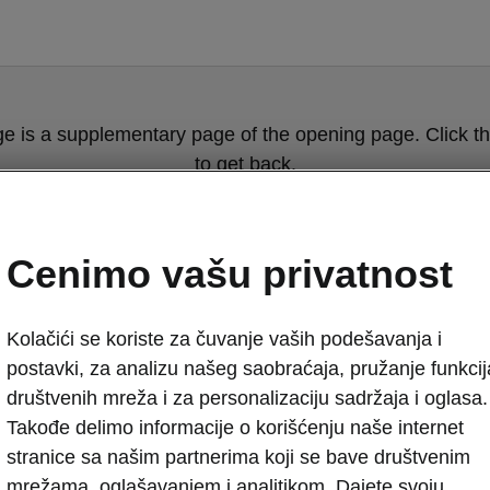
ge is a supplementary page of the opening page. Click th
to get back.
Get back to the opening page.
Cenimo vašu privatnost
Kolačići se koriste za čuvanje vaših podešavanja i
postavki, za analizu našeg saobraćaja, pružanje funkcij
društvenih mreža i za personalizaciju sadržaja i oglasa.
Takođe delimo informacije o korišćenju naše internet
stranice sa našim partnerima koji se bave društvenim
mrežama, oglašavanjem i analitikom. Dajete svoju