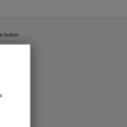
e button
a