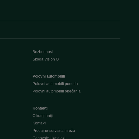
Bezbednost
Škoda Vision O
Polovni automobili
Polovni automobili ponuda
Polovni automobili obećanja
Kontakti
O kompaniji
Kontakti
Prodajno-servisna mreža
Cenovnici i katalozi