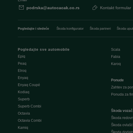
Email
podrska@autocacak.co.rs
Kontakt formular
Pogledajte i sledeće
Škoda konfigurator
Škoda partneri
Škoda uput
Pogledajte sve automobile
Scala
Epiq
Fabia
Peaq
Karoq
Elroq
Enyaq
Ponude
Enyaq Coupé
Zahtev za po
Kodiaq
Ponuda za fin
Superb
Superb Combi
Škoda vozač
Octavia
Škoda redovn
Octavia Combi
Škoda ovlašće
Kamiq
Škoda dodat