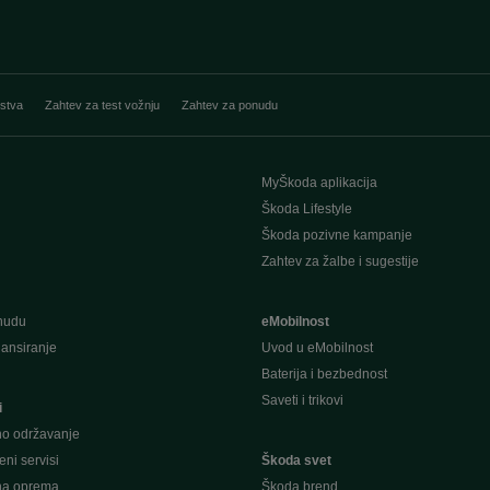
stva
Zahtev za test vožnju
Zahtev za ponudu
MyŠkoda aplikacija
Škoda Lifestyle
Škoda pozivne kampanje
Zahtev za žalbe i sugestije
nudu
eMobilnost
ansiranje
Uvod u eMobilnost
Baterija i bezbednost
Saveti i trikovi
i
o održavanje
ni servisi
Škoda svet
na oprema
Škoda brend