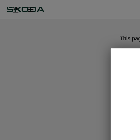
SR
This pa