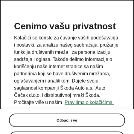
SR
Cenimo vašu privatnost
This page is a supplementary page of the opening page.
Kolačići se koriste za čuvanje vaših podešavanja
Click the button to get back.
i postavki, za analizu našeg saobraćaja, pružanje
funkcija društvenih mreža i za personalizaciju
sadržaja i oglasa. Takođe delimo informacije o
Get back to the opening page.
korišćenju naše internet stranice sa našim
partnerima koji se bave društvenim mrežama,
oglašavanjem i analitikom. Dajete svoju
saglasnost kompaniji Škoda Auto a.s., Auto
Čačak d.o.o. i distributivnoj mreži Škoda.
Pročitajte više u našim
Pravilima o kolačićima.
Odbaci sve