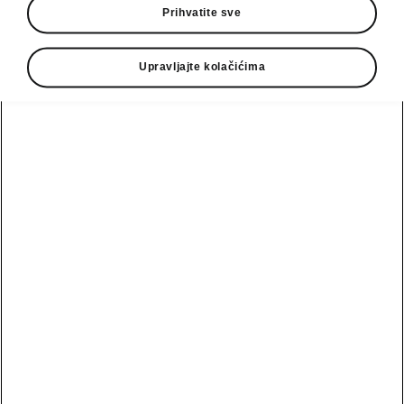
Prihvatite sve
Dodatak na paket Clever
• LED Matrix farovi
Upravljajte kolačićima
• LED zadnja svetla sa animiranim
indikatorima
• Električno podesivo vozačko sedište sa
memorijskom funkcijom, masažom i elektro
podesivom lumbalnom potporom
• Mehanički suncobrani za zadnja bočna
stakla
• Zadnji bočni vazdušni jastuci