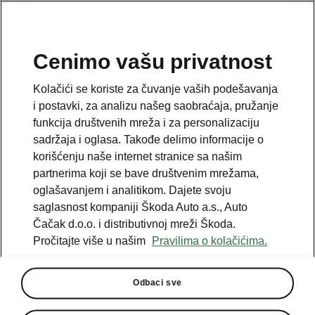
SR
Cenimo vašu privatnost
This page is a supplementary page of the opening page.
Kolačići se koriste za čuvanje vaših podešavanja
Click the button to get back.
i postavki, za analizu našeg saobraćaja, pružanje
funkcija društvenih mreža i za personalizaciju
sadržaja i oglasa. Takođe delimo informacije o
Get back to the opening page.
korišćenju naše internet stranice sa našim
partnerima koji se bave društvenim mrežama,
oglašavanjem i analitikom. Dajete svoju
saglasnost kompaniji Škoda Auto a.s., Auto
Čačak d.o.o. i distributivnoj mreži Škoda.
Pročitajte više u našim
Pravilima o kolačićima.
Odbaci sve
Plus