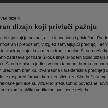
yaq dizajn
an dizajn koji privlači pažnju
 dizajn koji je poznat, ali je inovativan i privlačan. Pred
oderan i prepoznatljiv izgled zahvaljujući prednjoj Tec
i visokog sjaja, koja menja tradicionalnu Škoda rešetku
no zadržava poznate Škoda linije. Modern Solid dizajn s
a u Škoda ispisu u jedinstvenom tamnom hromu na haubi
 prednjem braniku. Izvanredna karakteristika prednjeg 
la je raspored farova, karakteristična za Škoda SUV mod
vetlosne jedinice su vizuelno međusobno povezane nov
m trakom u obliku vertikalne svetlosne rešetke.