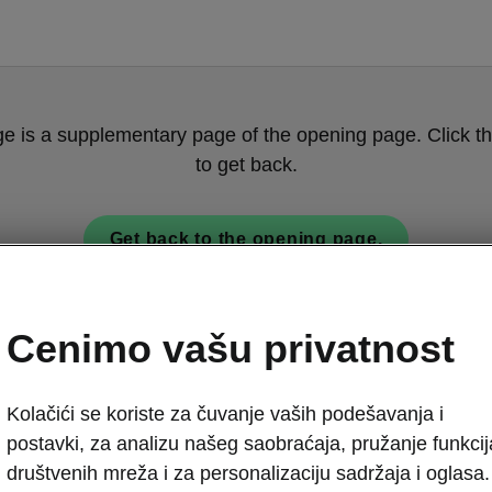
ge is a supplementary page of the opening page. Click th
to get back.
Get back to the opening page.
Cenimo vašu privatnost
Kolačići se koriste za čuvanje vaših podešavanja i
postavki, za analizu našeg saobraćaja, pružanje funkcij
društvenih mreža i za personalizaciju sadržaja i oglasa.