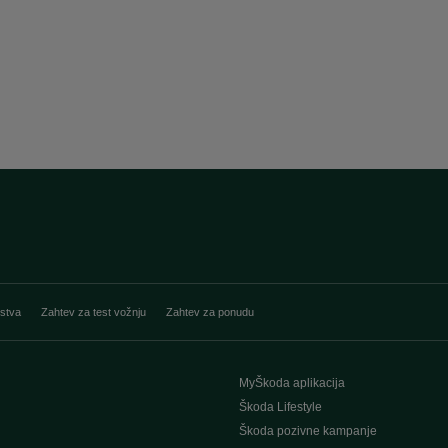
stva
Zahtev za test vožnju
Zahtev za ponudu
MyŠkoda aplikacija
Škoda Lifestyle
Škoda pozivne kampanje