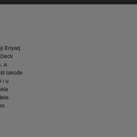
nji Enyaq
h-Deck
, a
til takođe
 i u
dela
ele.
om