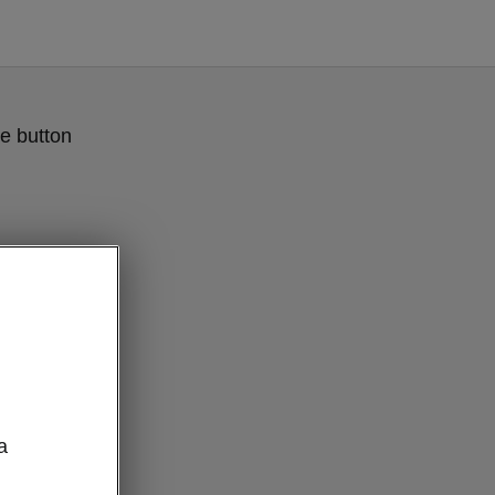
e button
a