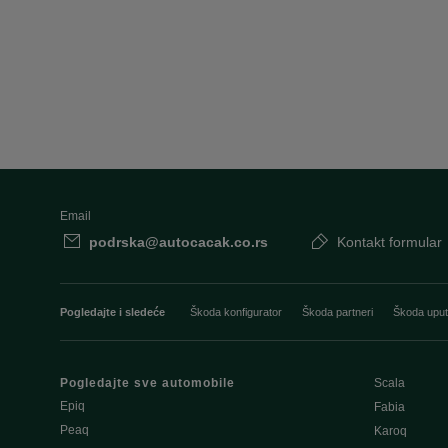
Email
podrska@autocacak.co.rs
Kontakt formular
Pogledajte i sledeće
Škoda konfigurator
Škoda partneri
Škoda uput
Pogledajte sve automobile
Scala
Epiq
Fabia
Peaq
Karoq