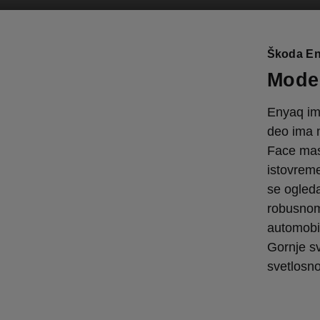
Škoda En
Moder
Enyaq ima
deo ima m
Face mask
istovreme
se ogled
robusnom
automobi
Gornje s
svetlosno