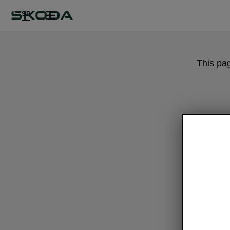
SR
This pa