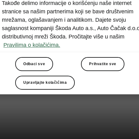
Takođe delimo informacije o korišćenju naše internet
stranice sa našim partnerima koji se bave društvenim
mrežama, oglašavanjem i analitikom. Dajete svoju
saglasnost kompaniji Škoda Auto a.s., Auto Čačak d.o.o
distributivnoj mreži Škoda. Pročitajte više u našim
Pravilima o kolačićima.
Odbaci sve
Prihvatite sve
Upravljajte kolačićima