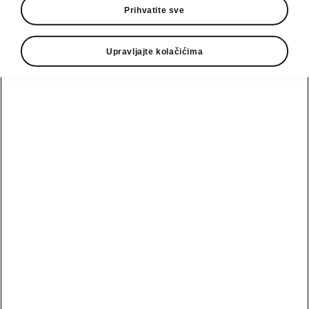
Prihvatite sve
61 kWh
Selection, Sportline
Upravljajte kolačićima
Prenos snage
1° gearbox
Vrsta goriva
Električna energija
Maksimalni obrtni momenat
350
Nm
Performanse motora
140
kW
Potrošnja električne energije
15
kWh/100km
Električna CO₂ emisija
0.00
g/km