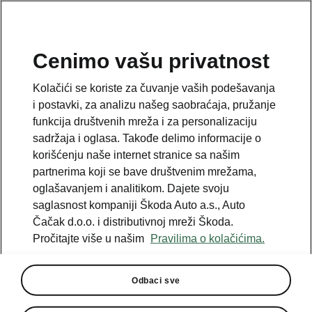
SR
Cenimo vašu privatnost
This page is a supplementary page of the opening page.
Kolačići se koriste za čuvanje vaših podešavanja
Click the button to get back.
i postavki, za analizu našeg saobraćaja, pružanje
funkcija društvenih mreža i za personalizaciju
sadržaja i oglasa. Takođe delimo informacije o
Get back to the opening page.
korišćenju naše internet stranice sa našim
partnerima koji se bave društvenim mrežama,
oglašavanjem i analitikom. Dajete svoju
saglasnost kompaniji Škoda Auto a.s., Auto
Čačak d.o.o. i distributivnoj mreži Škoda.
Poređenje motora
Pročitajte više u našim
Pravilima o kolačićima.
Škoda Coupé Enyaq
Prenos snage - ↑
Odbaci sve