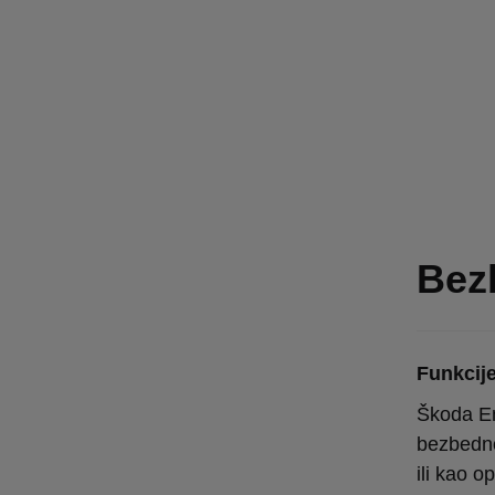
Bez
Funkcij
Škoda En
bezbedno
ili kao op