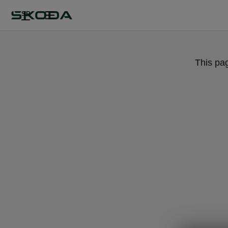
SR
This pa