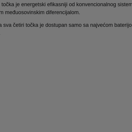
i točka je energetski efikasniji od konvencionalnog siste
im međuosovinskim diferencijalom.
 sva četiri točka je dostupan samo sa najvećom baterij
.