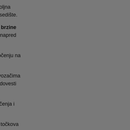
oljna
sedište.
 brzine
unapred
očenju na
vozačima
dovesti
čenja i
 točkova