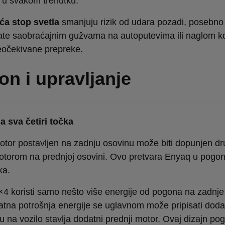
u svakom trenutku.
ća stop svetla
smanjuju rizik od udara pozadi, posebno
vate saobraćajnim gužvama na autoputevima ili naglom k
eočekivane prepreke.
n i upravljanje
 sva četiri točka
otor postavljen na zadnju osovinu može biti dopunjen d
otorom na prednjoj osovini. Ovo pretvara Enyaq u pogo
ka.
4 koristi samo nešto više energije od pogona na zadnje
tna potrošnja energije se uglavnom može pripisati doda
ju na vozilo stavlja dodatni prednji motor. Ovaj dizajn p