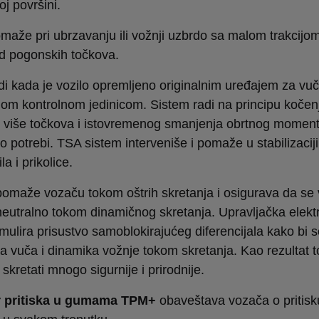
oj površini.
maže pri ubrzavanju ili vožnji uzbrdo sa malom trakcijo
d pogonskih točkova.
di kada je vozilo opremljeno originalnim uređajem za vu
om kontrolnom jedinicom. Sistem radi na principu kočen
li više točkova i istovremenog smanjenja obrtnog momen
 potrebi. TSA sistem interveniše i pomaže u stabilizaciji
a i prikolice.
omaže vozaču tokom oštrih skretanja i osigurava da se 
eutralno tokom dinamičnog skretanja. Upravljačka elekt
imulira prisustvo samoblokirajućeg diferencijala kako bi 
la vuča i dinamika vožnje tokom skretanja. Kao rezultat t
e skretati mnogo sigurnije i prirodnije.
 pritiska u gumama TPM+
obaveštava vozača o pritisk