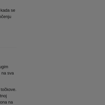
 kada se
očenju
rugim
n na sva
 točkove.
tnoj
ogona na