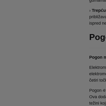
gumama 
›
Trepću
približa
ispred n
Pogo
Pogon na
Elektrom
elektrom
četiri toč
Pogon 4×
Ova doda
težini ko