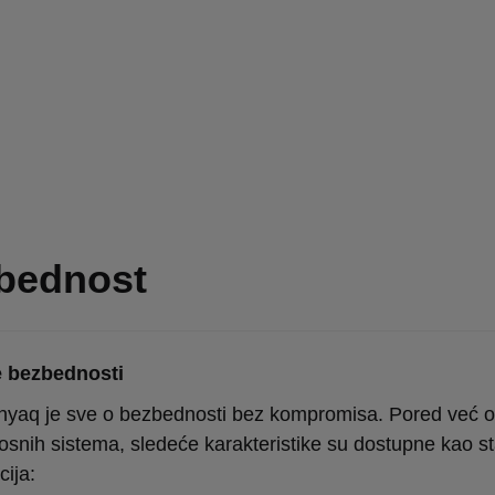
bednost
e bezbednosti
yaq je sve o bezbednosti bez kompromisa. Pored već o
snih sistema, sledeće karakteristike su dostupne kao s
cija: