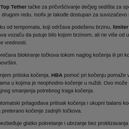
Top Tether
tačke za pričvršćivanje dečjeg sedišta za sp
u drugom redu. Isofix je takođe dostupan za suvozačevo 
liku od tempomata, koji održava podešenu brzinu,
limiter
va vozaču da putuje bilo kojom brzinom, ali ne više od 
e vrednosti.
rečava blokiranje točkova tokom naglog kočenja ili pri k
površini.
anjem pritiska kočenja,
HBA
pomoć pri kočenju pomaže 
ijama u kojima je neophodno kočenje u nuždi. Ovo može 
jnog smanjenja potrebnog traga kočenja.
tomatski prilagođava pritisak kočenja i ukupni balans ko
 preterano kočenje zadnjih točkova.
ezbeđuje glatko pokretanje i ubrzanje bez proklizavanja