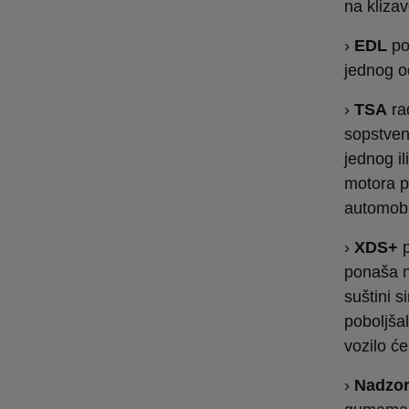
na klizav
›
EDL
po
jednog o
›
TSA
ra
sopstven
jednog i
motora po
automobil
›
XDS+
p
ponaša n
suštini s
poboljša
vozilo ć
›
Nadzor