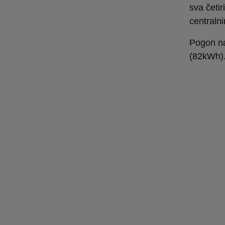
sva četir
centraln
Pogon na
(82kWh)