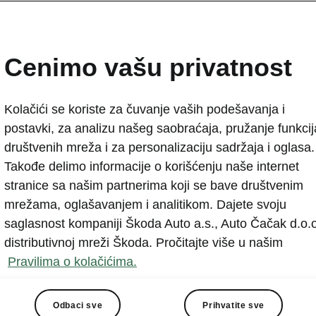
oupé tehničke specifikacije
detalji koje ste tražili
Cenimo vašu privatnost
nzije vozila
Kolačići se koriste za čuvanje vaših podešavanja i
postavki, za analizu našeg saobraćaja, pružanje funkcij
društvenih mreža i za personalizaciju sadržaja i oglasa.
Takođe delimo informacije o korišćenju naše internet
 unutrašnje dimenzije, zapremina prtljažnika.
stranice sa našim partnerima koji se bave društvenim
mrežama, oglašavanjem i analitikom. Dajete svoju
saglasnost kompaniji Škoda Auto a.s., Auto Čačak d.o.o
distributivnoj mreži Škoda. Pročitajte više u našim
Pravilima o kolačićima.
Odbaci sve
Prihvatite sve