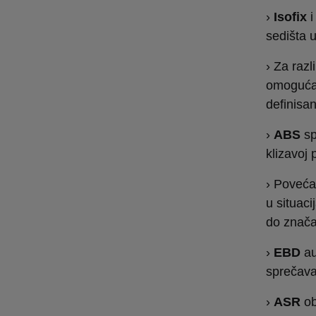
›
Isofix
i
sedišta 
› Za raz
omoguća
definisan
›
ABS
sp
klizavoj 
› Poveć
u situac
do znača
›
EBD
au
sprečava
›
ASR
ob