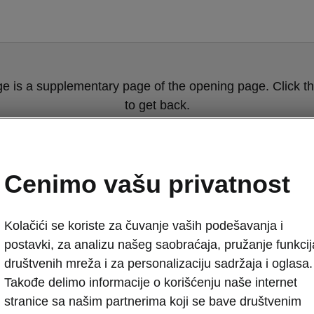
ge is a supplementary page of the opening page. Click th
to get back.
GET BACK TO THE OPENING PAGE.
Cenimo vašu privatnost
Kolačići se koriste za čuvanje vaših podešavanja i
postavki, za analizu našeg saobraćaja, pružanje funkcij
društvenih mreža i za personalizaciju sadržaja i oglasa.
Takođe delimo informacije o korišćenju naše internet
Električni moto
stranice sa našim partnerima koji se bave društvenim