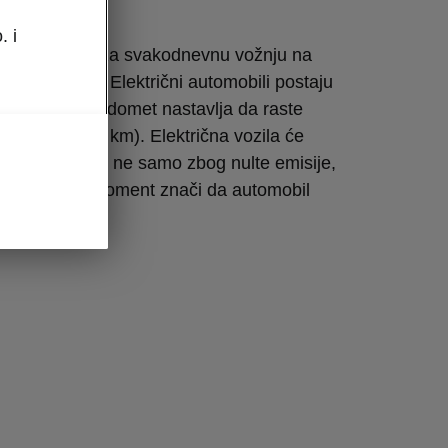
ni
. i
on je idealan za svakodnevnu vožnju na
nju po gradu. Električni automobili postaju
bor, jer njihov domet nastavlja da raste
koliko stotina km). Električna vozila će
osmeh na lice ne samo zbog nulte emisije,
o veliki obrtni moment znači da automobil
.