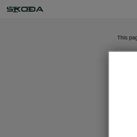
SR
This pa