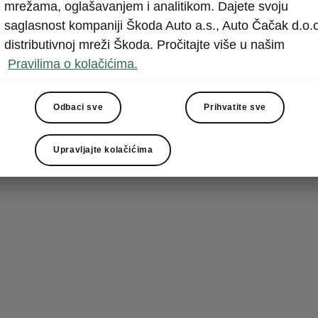
Električ
mrežama, oglašavanjem i analitikom. Dajete svoju
saglasnost kompaniji Škoda Auto a.s., Auto Čačak d.o.o
Električni pog
distributivnoj mreži Škoda. Pročitajte više u našim
posao i za vož
Pravilima o kolačićima.
univerzalan iz
(trenutno je ne
Odbaci sve
Prihvatite sve
Vam izmamiti 
već i zato št
Upravljajte kolačićima
kreće kao brzo