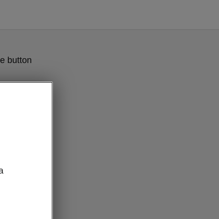
e button
a
ri