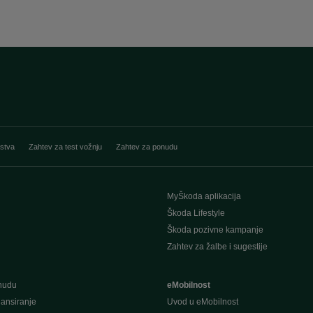
stva
Zahtev za test vožnju
Zahtev za ponudu
MyŠkoda aplikacija
Škoda Lifestyle
Škoda pozivne kampanje
Zahtev za žalbe i sugestije
nudu
eMobilnost
ansiranje
Uvod u eMobilnost