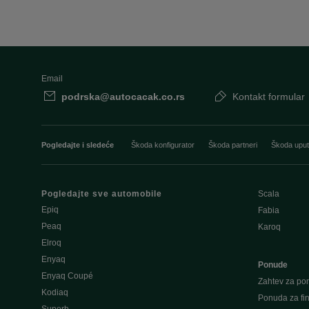
Email
podrska@autocacak.co.rs
Kontakt formular
Pogledajte i sledeće
Škoda konfigurator
Škoda partneri
Škoda uput
Pogledajte sve automobile
Scala
Epiq
Fabia
Peaq
Karoq
Elroq
Enyaq
Ponude
Enyaq Coupé
Zahtev za po
Kodiaq
Ponuda za fin