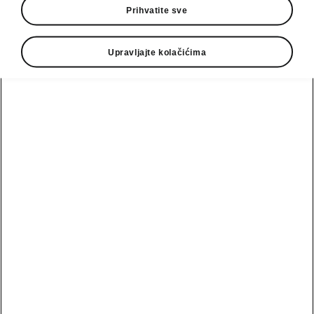
Prihvatite sve
Proizvodnja automobila brzo raste. 1907.
mala fabrika postaje akcionarsko društvo.
Upravljajte kolačićima
Zahvaljujući dobrim poslovnim vezama,
automobili iz Mlade Boleslave putuju,
između ostalih zemalja, do Novog Zelanda,
Rusije, Engleske i Japana.
1907