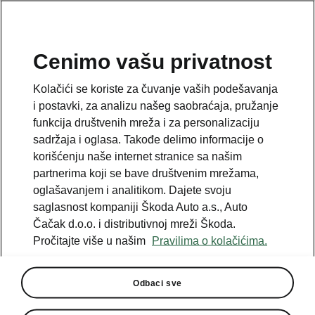
SR
Cenimo vašu privatnost
This page is a supplementary page of the opening page.
Kolačići se koriste za čuvanje vaših podešavanja
Click the button to get back.
i postavki, za analizu našeg saobraćaja, pružanje
funkcija društvenih mreža i za personalizaciju
sadržaja i oglasa. Takođe delimo informacije o
Get back to the opening page.
korišćenju naše internet stranice sa našim
partnerima koji se bave društvenim mrežama,
oglašavanjem i analitikom. Dajete svoju
saglasnost kompaniji Škoda Auto a.s., Auto
Čačak d.o.o. i distributivnoj mreži Škoda.
Pročitajte više u našim
Pravilima o kolačićima.
Odbaci sve
Istorija kompanije
1907 - 1915