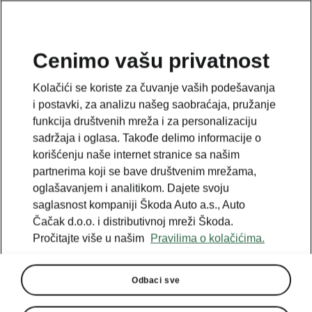
SR
Cenimo vašu privatnost
Kolačići se koriste za čuvanje vaših podešavanja
i postavki, za analizu našeg saobraćaja, pružanje
funkcija društvenih mreža i za personalizaciju
sadržaja i oglasa. Takođe delimo informacije o
korišćenju naše internet stranice sa našim
partnerima koji se bave društvenim mrežama,
oglašavanjem i analitikom. Dajete svoju
saglasnost kompaniji Škoda Auto a.s., Auto
Čačak d.o.o. i distributivnoj mreži Škoda.
Pročitajte više u našim
Pravilima o kolačićima.
Odbaci sve