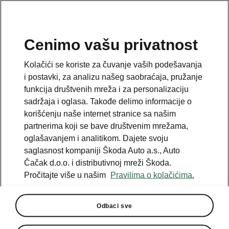
SR
Cenimo vašu privatnost
Email
Kolačići se koriste za čuvanje vaših podešavanja
podrska@autocacak.co.rs
i postavki, za analizu našeg saobraćaja, pružanje
funkcija društvenih mreža i za personalizaciju
Kontakt formular
sadržaja i oglasa. Takođe delimo informacije o
korišćenju naše internet stranice sa našim
partnerima koji se bave društvenim mrežama,
oglašavanjem i analitikom. Dajete svoju
saglasnost kompaniji Škoda Auto a.s., Auto
Pogledajte i sledeće
Čačak d.o.o. i distributivnoj mreži Škoda.
Pročitajte više u našim
Pravilima o kolačićima.
Škoda konfigurator
Škoda partneri
Odbaci sve
Škoda uputstva