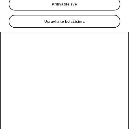
Prihvatite sve
Zahtev za test vožnju
Zahtev za ponudu
Upravljajte kolačićima
Scala
MyŠkoda
Bezbednost
aplikacija
Fabia
Škoda Vision O
Pogledajte
Škoda Lifestyle
sve
Karoq
automobile
Škoda pozivne
kampanje
Polovni
Epiq
automobili
Zahtev za žalbe
Ponude
Peaq
i sugestije
Polovni
automobili
Zahtev za
Elroq
ponuda
ponudu
Enyaq
eMobilnost
Polovni
Ponuda za
automobili
finansiranje
Enyaq Coupé
obećanja
Uvod u