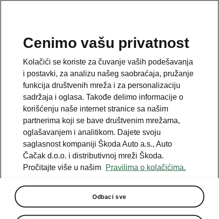
SR
Cenimo vašu privatnost
Email
Kolačići se koriste za čuvanje vaših podešavanja
podrska@autocacak.co.rs
i postavki, za analizu našeg saobraćaja, pružanje
funkcija društvenih mreža i za personalizaciju
Kontakt formular
sadržaja i oglasa. Takođe delimo informacije o
korišćenju naše internet stranice sa našim
partnerima koji se bave društvenim mrežama,
oglašavanjem i analitikom. Dajete svoju
saglasnost kompaniji Škoda Auto a.s., Auto
Pogledajte i sledeće
Čačak d.o.o. i distributivnoj mreži Škoda.
Pročitajte više u našim
Pravilima o kolačićima.
Škoda konfigurator
Škoda partneri
Odbaci sve
Škoda uputstva