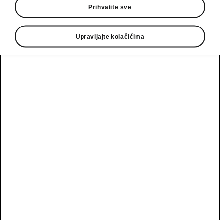
Prihvatite sve
Zahtev za test vožnju
Zahtev za ponudu
Upravljajte kolačićima
Scala
MyŠkoda
Bezbednost
aplikacija
Fabia
Škoda Vision O
Pogledajte
Škoda Lifestyle
sve
Karoq
automobile
Škoda pozivne
kampanje
Polovni
Epiq
automobili
Zahtev za žalbe
Ponude
Peaq
i sugestije
Polovni
automobili
Zahtev za
Elroq
ponuda
ponudu
Enyaq
eMobilnost
Polovni
Ponuda za
automobili
finansiranje
Enyaq Coupé
obećanja
Uvod u