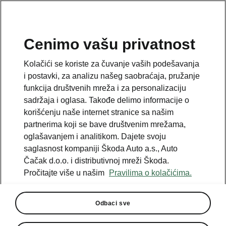
SR
Cenimo vašu privatnost
Kolačići se koriste za čuvanje vaših podešavanja
i postavki, za analizu našeg saobraćaja, pružanje
funkcija društvenih mreža i za personalizaciju
Uputstvo za upotrebu
sadržaja i oglasa. Takođe delimo informacije o
korišćenju naše internet stranice sa našim
partnerima koji se bave društvenim mrežama,
oglašavanjem i analitikom. Dajete svoju
saglasnost kompaniji Škoda Auto a.s., Auto
Čačak d.o.o. i distributivnoj mreži Škoda.
Unesite VIN
Pročitajte više u našim
Pravilima o kolačićima.
Odbaci sve
Broj šasije