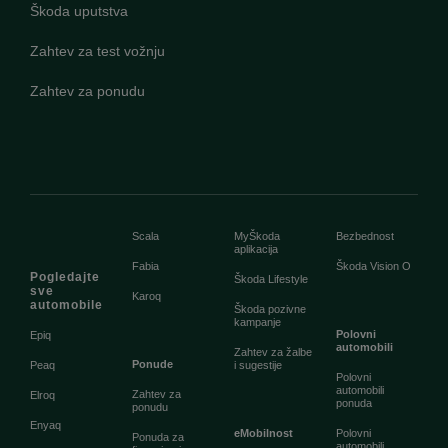
Škoda uputstva
Zahtev za test vožnju
Zahtev za ponudu
Scala
MyŠkoda
Bezbednost
aplikacija
Fabia
Škoda Vision O
Pogledajte
Škoda Lifestyle
sve
Karoq
automobile
Škoda pozivne
kampanje
Polovni
Epiq
automobili
Zahtev za žalbe
Ponude
Peaq
i sugestije
Polovni
automobili
Zahtev za
Elroq
ponuda
ponudu
Enyaq
eMobilnost
Polovni
Ponuda za
automobili