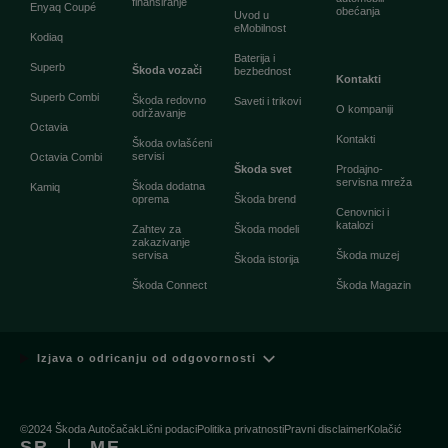
finansiranje
Enyaq Coupé
obećanja
Uvod u
eMobilnost
Kodiaq
Baterija i
Superb
Škoda vozači
bezbednost
Kontakti
Superb Combi
Škoda redovno
Saveti i trikovi
O kompaniji
održavanje
Octavia
Kontakti
Škoda ovlašćeni
servisi
Octavia Combi
Škoda svet
Prodajno-
servisna mreža
Škoda dodatna
Kamiq
oprema
Škoda brend
Cenovnici i
katalozi
Zahtev za
Škoda modeli
zakazivanje
servisa
Škoda muzej
Škoda istorija
Škoda Connect
Škoda Magazin
Izjava o odricanju od odgovornosti
©2024 Škoda Autočačak
Lični podaci
Politika privatnosti
Pravni disclaimer
Kolačić
SR
ME