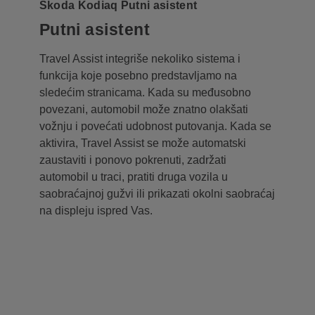
Škoda Kodiaq Putni asistent
Putni asistent
Travel Assist integriše nekoliko sistema i
funkcija koje posebno predstavljamo na
sledećim stranicama. Kada su međusobno
povezani, automobil može znatno olakšati
vožnju i povećati udobnost putovanja. Kada se
aktivira, Travel Assist se može automatski
zaustaviti i ponovo pokrenuti, zadržati
automobil u traci, pratiti druga vozila u
saobraćajnoj gužvi ili prikazati okolni saobraćaj
na displeju ispred Vas.