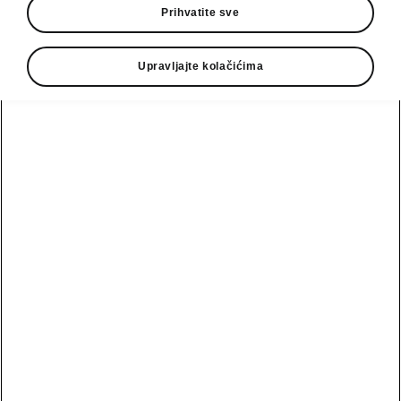
Prihvatite sve
• TOP LED Matrix farovi
• TOP LED zadnja svetla sa dinamičkim
Upravljajte kolačićima
pokazivačima pravca i welcome efektom
• Crvena 3D kristalno strukturirana traka
između TOP LED zadnjih svetala
• Prednja maska sa horizontalnom
svetlosnom trakom
Email
podrska@autocacak.co.rs