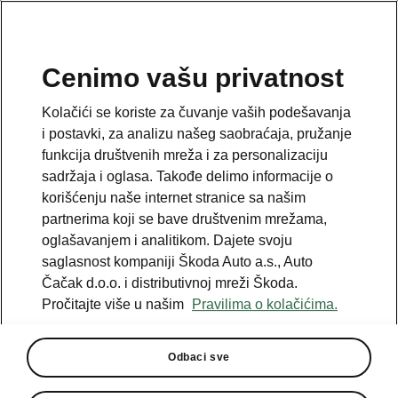
SR
Cenimo vašu privatnost
This page is a supplementary page of the opening page.
Kolačići se koriste za čuvanje vaših podešavanja
Click the button to get back.
i postavki, za analizu našeg saobraćaja, pružanje
funkcija društvenih mreža i za personalizaciju
sadržaja i oglasa. Takođe delimo informacije o
Get back to the opening page.
korišćenju naše internet stranice sa našim
partnerima koji se bave društvenim mrežama,
oglašavanjem i analitikom. Dajete svoju
saglasnost kompaniji Škoda Auto a.s., Auto
Čačak d.o.o. i distributivnoj mreži Škoda.
Pročitajte više u našim
Pravilima o kolačićima.
Odbaci sve
Light & View Plus