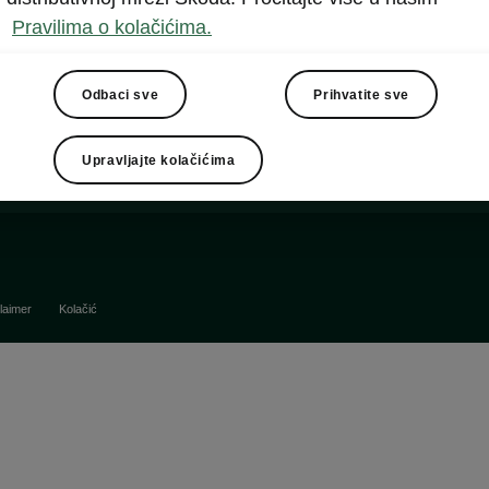
Baterija i bezbednost
Pravilima o kolačićima.
Saveti i trikovi
i
o održavanje
ni servisi
Škoda svet
Odbaci sve
Prihvatite sve
na oprema
Škoda brend
azivanje servisa
Škoda modeli
Upravljajte kolačićima
ct
Škoda istorija
laimer
Kolačić