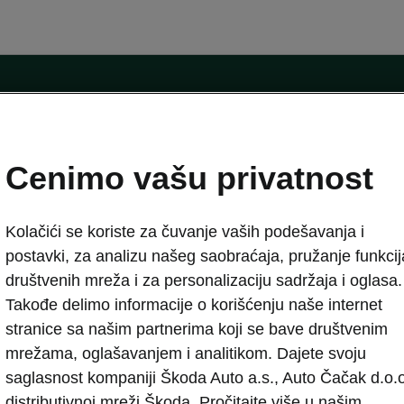
Cenimo vašu privatnost
stva
Zahtev za test vožnju
Zahtev za ponudu
Kolačići se koriste za čuvanje vaših podešavanja i
MyŠkoda aplikacija
postavki, za analizu našeg saobraćaja, pružanje funkcij
Škoda Lifestyle
društvenih mreža i za personalizaciju sadržaja i oglasa.
Škoda pozivne kampanje
Takođe delimo informacije o korišćenju naše internet
Zahtev za žalbe i sugestije
stranice sa našim partnerima koji se bave društvenim
mrežama, oglašavanjem i analitikom. Dajete svoju
nudu
eMobilnost
saglasnost kompaniji Škoda Auto a.s., Auto Čačak d.o.o
ansiranje
Uvod u eMobilnost
distributivnoj mreži Škoda. Pročitajte više u našim