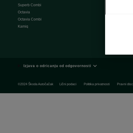
Superb Combi
Škoda vozač
Octavia
Škoda redovn
Octavia Combi
Škoda ovlašće
Kamiq
Škoda dodat
Zahtev za zak
Škoda Conne
Izjava o odricanju od odgovornosti
©2024 Škoda Autočačak
Lični podaci
Politika privatnosti
Pravni disc