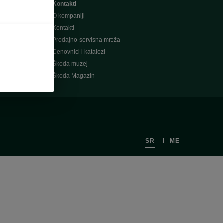
Kontakti
O kompaniji
Kontakti
Prodajno-servisna mreža
Cenovnici i katalozi
Škoda muzej
Škoda Magazin
SR
ME