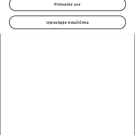
Prihvatite sve
Zahtev za test vožnju
Zahtev za ponudu
Upravljajte kolačićima
Scala
MyŠkoda
Bezbednost
aplikacija
Fabia
Škoda Vision O
Pogledajte
Škoda Lifestyle
sve
Karoq
automobile
Škoda pozivne
kampanje
Polovni
Epiq
automobili
Zahtev za žalbe
Ponude
Peaq
i sugestije
Polovni
automobili
Zahtev za
Elroq
ponuda
ponudu
Enyaq
eMobilnost
Polovni
Ponuda za
automobili
finansiranje
Enyaq Coupé
obećanja
Uvod u