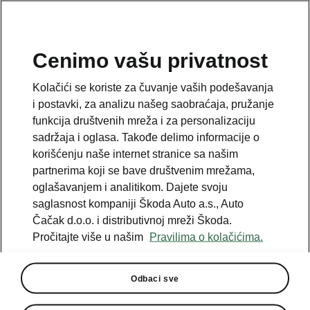
SR
Cenimo vašu privatnost
Email
Kolačići se koriste za čuvanje vaših podešavanja
podrska@autocacak.co.rs
i postavki, za analizu našeg saobraćaja, pružanje
funkcija društvenih mreža i za personalizaciju
Kontakt formular
sadržaja i oglasa. Takođe delimo informacije o
korišćenju naše internet stranice sa našim
partnerima koji se bave društvenim mrežama,
oglašavanjem i analitikom. Dajete svoju
saglasnost kompaniji Škoda Auto a.s., Auto
Pogledajte i sledeće
Čačak d.o.o. i distributivnoj mreži Škoda.
Pročitajte više u našim
Pravilima o kolačićima.
Škoda konfigurator
Škoda partneri
Odbaci sve
Škoda uputstva