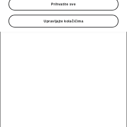
Prihvatite sve
Upravljajte kolačićima
Jezik
Prikaži
Email
podrska@autocacak.co.rs
Kontakt formular