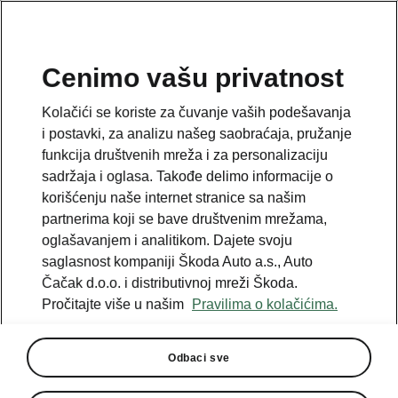
SR
Cenimo vašu privatnost
Kolačići se koriste za čuvanje vaših podešavanja
NAZAD NA MODELE
i postavki, za analizu našeg saobraćaja, pružanje
funkcija društvenih mreža i za personalizaciju
Superb - Uputstva
sadržaja i oglasa. Takođe delimo informacije o
korišćenju naše internet stranice sa našim
partnerima koji se bave društvenim mrežama,
oglašavanjem i analitikom. Dajete svoju
Parametri pretrage
saglasnost kompaniji Škoda Auto a.s., Auto
Čačak d.o.o. i distributivnoj mreži Škoda.
Proizvodni period
Pročitajte više u našim
Pravilima o kolačićima.
2026/8
Odbaci sve
Tržište