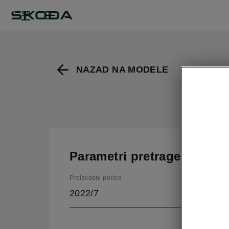
SR
NAZAD NA MODELE
Parametri pretrage
Proizvodni period
2022/7