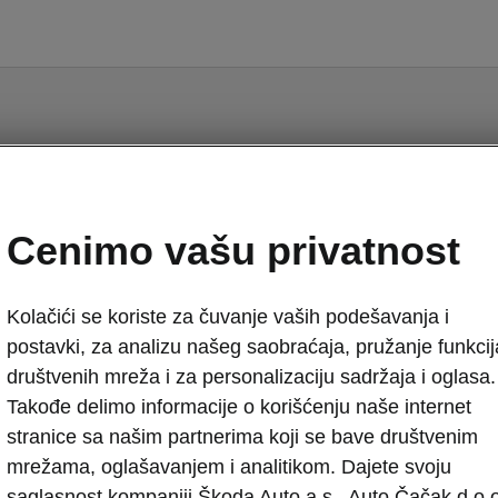
Rapid - Uputstva
Cenimo vašu privatnost
Kolačići se koriste za čuvanje vaših podešavanja i
postavki, za analizu našeg saobraćaja, pružanje funkcij
društvenih mreža i za personalizaciju sadržaja i oglasa.
Tržište
Takođe delimo informacije o korišćenju naše internet
Rusija
Jezi
stranice sa našim partnerima koji se bave društvenim
mrežama, oglašavanjem i analitikom. Dajete svoju
saglasnost kompaniji Škoda Auto a.s., Auto Čačak d.o.o