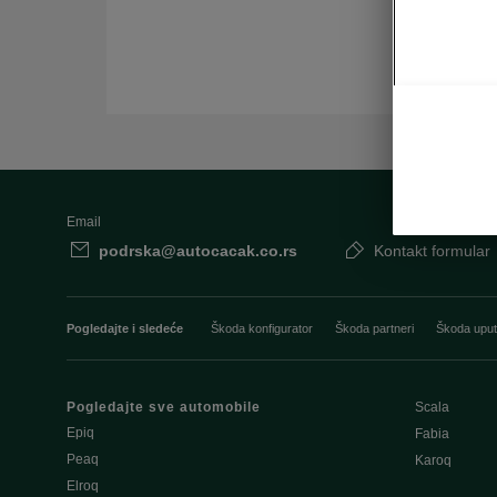
Email
podrska@autocacak.co.rs
Kontakt formular
Pogledajte i sledeće
Škoda konfigurator
Škoda partneri
Škoda uput
Pogledajte sve automobile
Scala
Epiq
Fabia
Peaq
Karoq
Elroq