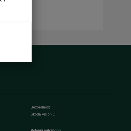
Bezbednost
Škoda Vision O
Polovni automobili