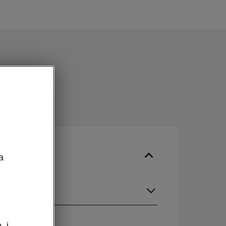
a
k
. i