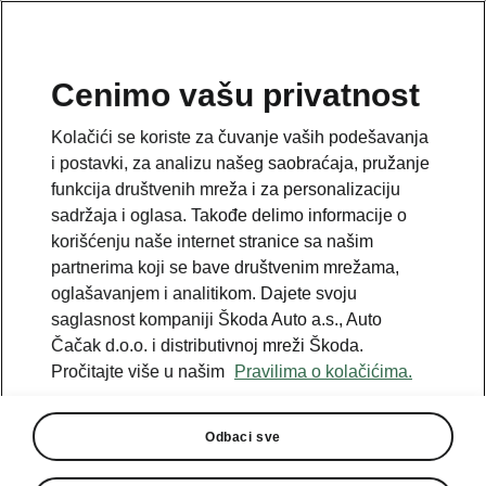
SR
Cenimo vašu privatnost
Kolačići se koriste za čuvanje vaših podešavanja
NAZAD NA MODELE
i postavki, za analizu našeg saobraćaja, pružanje
funkcija društvenih mreža i za personalizaciju
Kodiaq iV - Uputstva
sadržaja i oglasa. Takođe delimo informacije o
korišćenju naše internet stranice sa našim
partnerima koji se bave društvenim mrežama,
oglašavanjem i analitikom. Dajete svoju
Parametri pretrage
saglasnost kompaniji Škoda Auto a.s., Auto
Čačak d.o.o. i distributivnoj mreži Škoda.
Proizvodni period
Pročitajte više u našim
Pravilima o kolačićima.
2026/8
Odbaci sve
Tržište
Ostalo