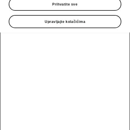
Prihvatite sve
Upravljajte kolačićima
Jezik
Prikaži
Email
podrska@autocacak.co.rs
Kontakt formular